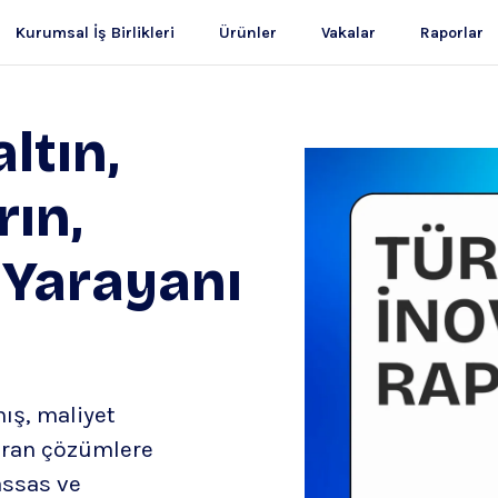
Kurumsal İş Birlikleri
Ürünler
Vakalar
Raporlar
ltın,
rın,
 Yarayanı
ış, maliyet
tıran çözümlere
assas ve