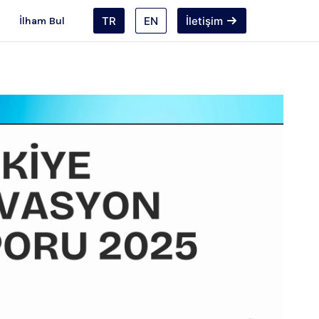
TR
EN
İletişim
İlham Bul