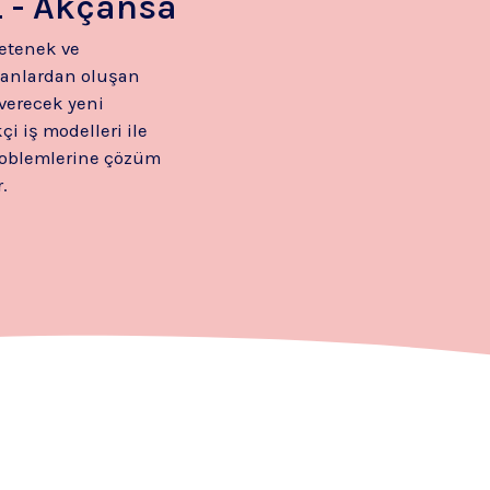
 - Akçansa
yetenek ve
ışanlardan oluşan
 verecek yeni
çi iş modelleri ile
roblemlerine çözüm
.