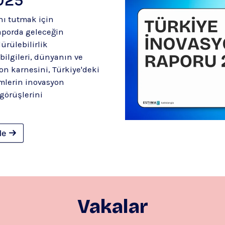
ı tutmak için
aporda geleceğin
dürülebilirlik
ilgileri, dünyanın ve
on karnesini, Türkiye'deki
imlerin inovasyon
 görüşlerini
le
Vakalar