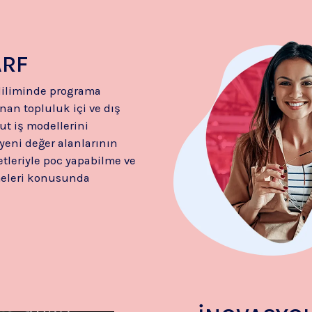
ARF
diliminde programa
an topluluk içi ve dış
ut iş modellerini
 yeni değer alanlarının
etleriyle poc yapabilme ve
meleri konusunda