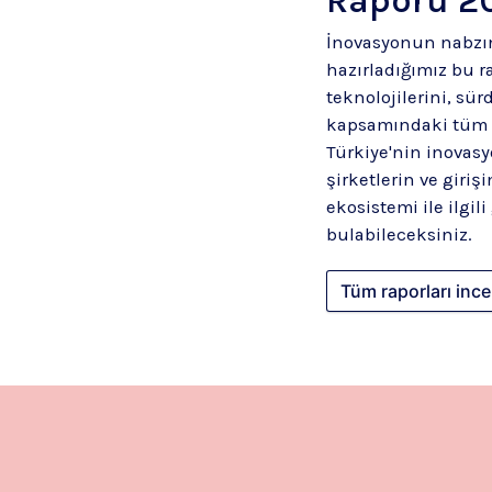
İnovasyonun nabzın
hazırladığımız bu r
teknolojilerini, sür
kapsamındaki tüm b
Türkiye'nin inovasy
şirketlerin ve giriş
ekosistemi ile ilgili
bulabileceksiniz.
Tüm raporları ince