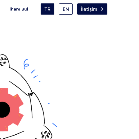
TR
EN
İletişim
İlham Bul