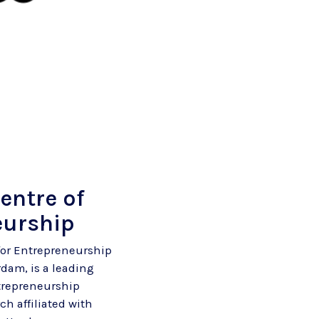
entre of
eurship
for Entrepreneurship
rdam, is a leading
trepreneurship
h affiliated with