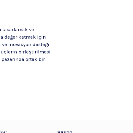
x
i tasarlamak ve
na değer katmak için
ik ve inovasyon desteği
üçlerin birleştirilmesi
pa pazarında ortak bir
nler
GOOINN