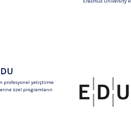
Erasmus University R
EDU
n profesyonel yetiştirme
erine özel programların