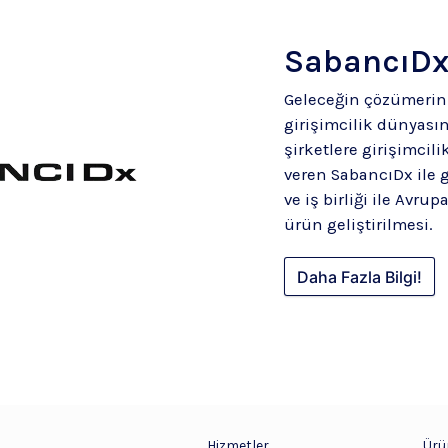
SabancıD
Geleceğin çözümerin
girişimcilik dünyası
şirketlere girişimcil
veren SabancıDx ile g
ve iş birliği ile Avru
ürün geliştirilmesi.
Daha Fazla Bilgi!
Hizmetler
Ürü