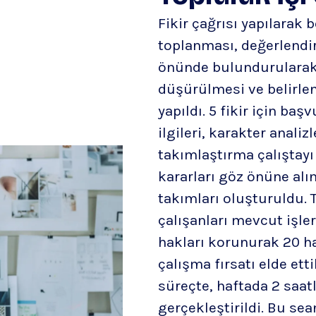
Fikir çağrısı yapılarak 
toplanması, değerlendir
önünde bulundurularak 
düşürülmesi ve belirlene
yapıldı. 5 fikir için baş
ilgileri, karakter anali
takımlaştırma çalıştay
kararları göz önüne alı
takımları oluşturuldu. 
çalışanları mevcut işl
hakları korunurak 20 ha
çalışma fırsatı elde ettil
süreçte, haftada 2 saat
gerçekleştirildi. Bu se