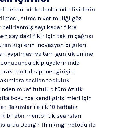
belirlenen odak alanlarında fikirlerin
ilmesi, sürecin verimliliği göz
belirlenmiş sayı kadar fikre
n sayıdaki fikir için takım çağrısı
vuran kişilerin inovasyon bilgileri,
zleri yapılması ve tam günlük online
ı sonucunda ekip üyelerininde
narak multidisipliner girişim
Takımlara seçilen topluluk
erinden muaf tutulup tüm özlük
fta boyunca kendi girişimleri için
er. Takımlar ile ilk 10 haftalık
lik birebir mentörlük seansları
anslarda Design Thinking metodu ile