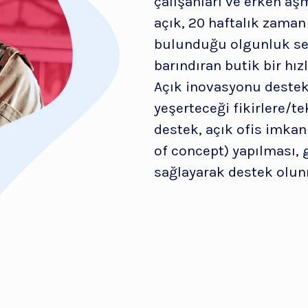
çalışanları ve erken aş
açık, 20 haftalık zaman 
bulunduğu olgunluk sev
barındıran butik bir hı
Açık inovasyonu destek
yeşerteceği fikirlere/t
destek, açık ofis imkanı
of concept) yapılması, 
sağlayarak destek olun