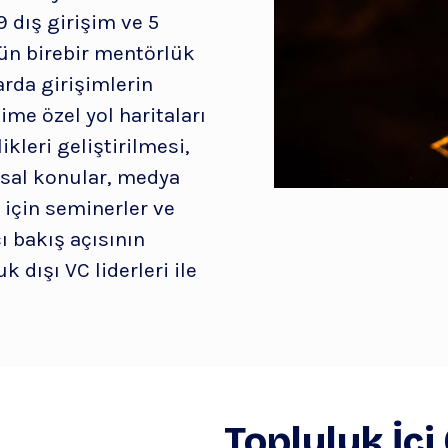
9 dış girişim ve 5
gün birebir mentörlük
arda girişimlerin
ime özel yol haritaları
ikleri geliştirilmesi,
ksal konular, medya
 için seminerler ve
ı bakış açısının
k dışı VC liderleri ile
Topluluk İçi