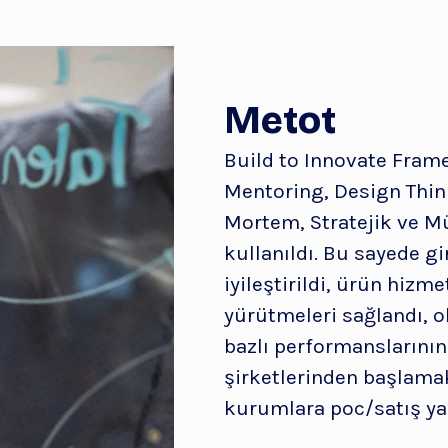
Metot
Build to Innovate Fram
Mentoring, Design Think
Mortem, Stratejik ve M
kullanıldı. Bu sayede g
iyileştirildi, ürün hizme
yürütmeleri sağlandı, ol
bazlı performanslarının
şirketlerinden başlama
kurumlara poc/satış ya